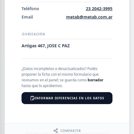
Error al cargar empresas.
Teléfono
23 2042-3995
Email
metab@metab.com.ar
UBICACIÓN
Buscar
Artigas 467, JOSE C PAZ
NOMBRE
¿Datos incompletos o desactualizados? Podés
proponer la ficha con el mismo formulario que
SEGMENTO
revisamos en el panel; se guarda como
borrador
hasta que lo aprobemos.
INFORMAR DIFERENCIAS EN LOS DATOS
PROVINCIA
COMPARTIR