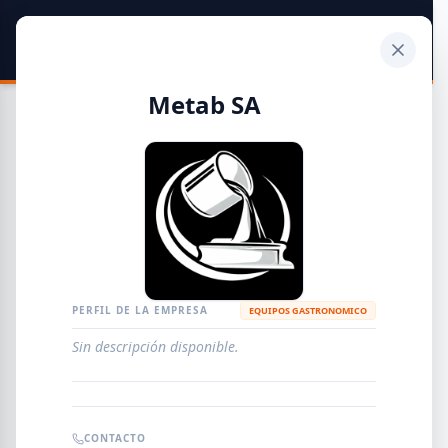
SIDER
DATO
Calculadora
Metab SA
Guía de Empresas Metalúrgicas y Siderúrgicas
DISTRIBUIDORES
METALÚRGICAS
FABRICANTES
PERFIL DE LA EMPRESA
EQUIPOS GASTRONOMICO
Sin descripción disponible.
EMPRESAS
AGREGAR EMPRESA
0
RESULTADOS
CONTACTO