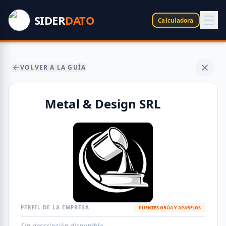
SIDER
DATO
Calculadora
VOLVER A LA GUÍA
Metal & Design SRL
PERFIL DE LA EMPRESA
PUENTES GRÚA Y APAREJOS
Sin descripción disponible.