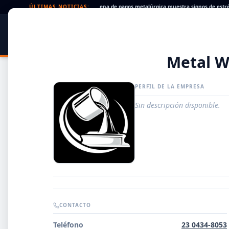
heques rechazados en alza: la cadena de pagos metalúrgica muestra signos de estrés
ÚLTIMAS NOTICIAS:
SIDER
DATO
PORTAL METALÚRGICO
Metal W
PERFIL DE LA EMPRESA
Sin descripción disponible.
Guía de Empresas Metalúrgicas y Siderúrgicas
CONTACTO
DISTRIBUIDORES
Teléfono
23 0434-8053