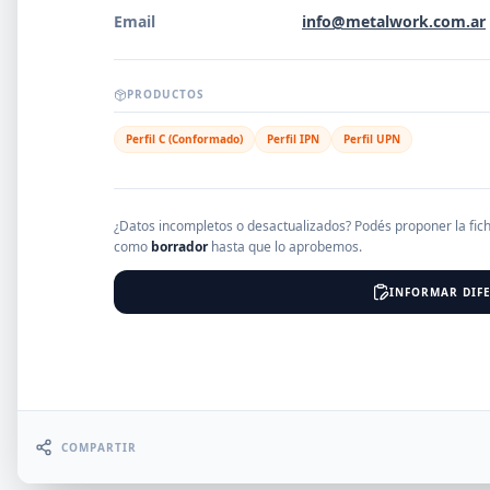
Email
info@metalwork.com.ar
EMPRESAS
PRODUCTOS
Perfil C (Conformado)
Perfil IPN
Perfil UPN
Erro
¿Datos incompletos o desactualizados? Podés proponer la fic
como
borrador
hasta que lo aprobemos.
INFORMAR DIFE
COMPARTIR