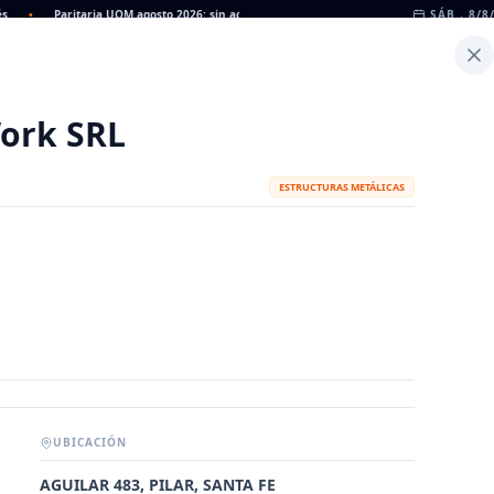
•
Paritaria UOM agosto 2026: sin acuerdo, siguen vigentes los valores de abril
SÁB., 8/8
•
Inicio
Noticias
Dato
Calculadora de Peso
ork SRL
ESTRUCTURAS METÁLICAS
UBICACIÓN
METALÚRGICAS
FABRICANTES
AGUILAR 483, PILAR, SANTA FE