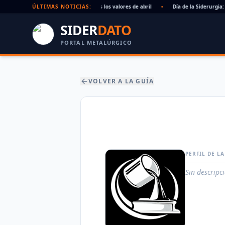
to 2026: sin acuerdo, siguen vigentes los valores de abril
ÚLTIMAS NOTICIAS:
•
Día de la Siderurgia: c
SIDER
DATO
PORTAL METALÚRGICO
VOLVER A LA GUÍA
PERFIL DE L
Sin descripc