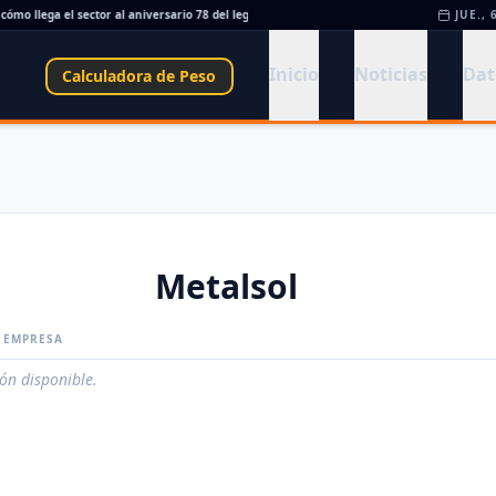
ómo llega el sector al aniversario 78 del legado de Savio
•
Perfiles.com.ar abrió su t
JUE., 
Inicio
Noticias
Dat
Calculadora de Peso
Metalsol
A EMPRESA
ión disponible.