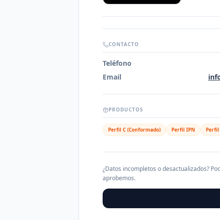
CONTACTO
Teléfono
Email
inf
PRODUCTOS
Perfil C (Conformado)
Perfil IPN
Perfi
¿Datos incompletos o desactualizados? Pod
aprobemos.