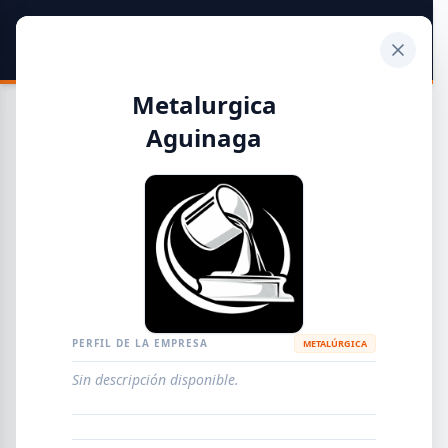
SIDER
DATO
Calculadora
Metalurgica
Aguinaga
Guía de Empresas Metalúrgicas y Siderúrgicas
DISTRIBUIDORES
METALÚRGICAS
FABRICANTES
PERFIL DE LA EMPRESA
METALÚRGICA
EMPRESAS
AGREGAR EMPRESA
0
RESULTADOS
Sin descripción disponible.