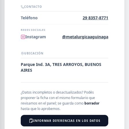
Error al cargar empresas.
CONTACTO
Teléfono
29 8357-8771
REDES SOCIALES
Buscar
Instagram
@metalurgicaaguinaga
UBICACIÓN
NOMBRE
Parque Ind. 3A, TRES ARROYOS, BUENOS
AIRES
SEGMENTO
¿Datos incompletos o desactualizados? Podés
proponer la ficha con el mismo formulario que
revisamos en el panel; se guarda como
borrador
PROVINCIA
hasta que lo aprobemos.
INFORMAR DIFERENCIAS EN LOS DATOS