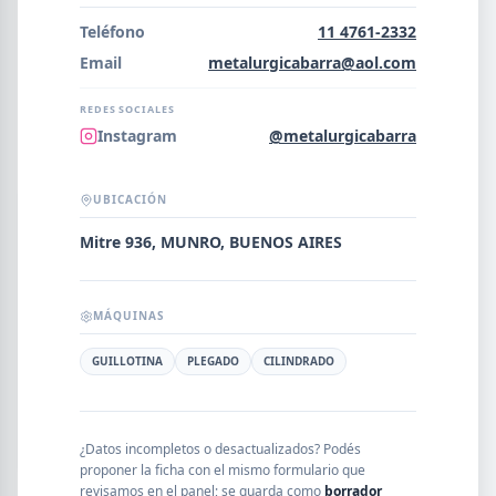
Error al cargar empresas.
Teléfono
11 4761-2332
Email
metalurgicabarra@aol.com
REDES SOCIALES
Buscar
Instagram
@metalurgicabarra
UBICACIÓN
NOMBRE
Mitre 936, MUNRO, BUENOS AIRES
SEGMENTO
MÁQUINAS
GUILLOTINA
PLEGADO
CILINDRADO
PROVINCIA
¿Datos incompletos o desactualizados? Podés
proponer la ficha con el mismo formulario que
revisamos en el panel; se guarda como
borrador