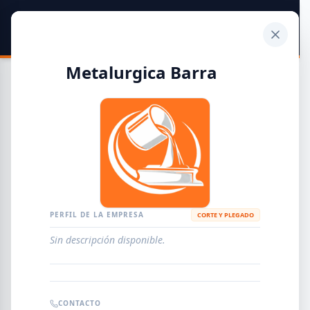
SIDER
DATO
Calculadora
Metalurgica Barra
Guía de Empresas Metalúrgicas y Siderúrgicas
DISTRIBUIDORES
METALÚRGICAS
FABRICANTES
PERFIL DE LA EMPRESA
CORTE Y PLEGADO
Sin descripción disponible.
EMPRESAS
AGREGAR EMPRESA
0
RESULTADOS
CONTACTO