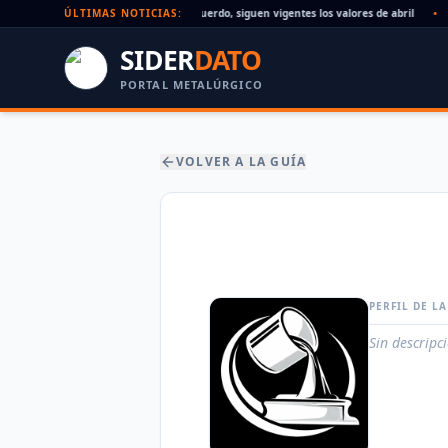
Paritaria UOM agosto 2026: sin acuerdo, siguen vigentes los valores de abril
ÚLTIMAS NOTICIAS:
•
SIDER
DATO
PORTAL METALÚRGICO
VOLVER A LA GUÍA
PERFIL DE L
Sin descripc