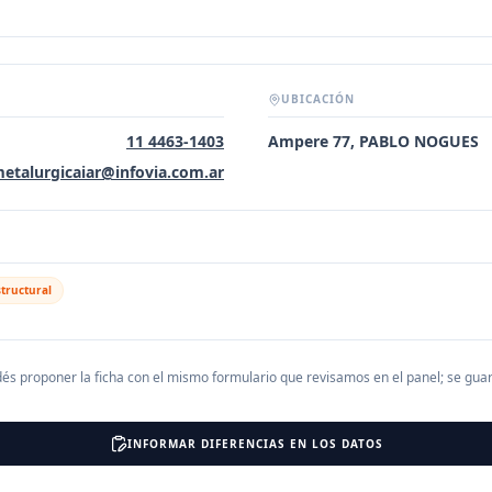
UBICACIÓN
11 4463-1403
Ampere 77, PABLO NOGUES
etalurgicaiar@infovia.com.ar
tructural
és proponer la ficha con el mismo formulario que revisamos en el panel; se gu
INFORMAR DIFERENCIAS EN LOS DATOS