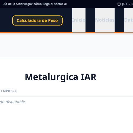
Día de la Siderurgia: cómo llega el sector al aniversario 78 del legado de Savio
•
JUE., 
Per
Inicio
Noticias
Dat
Calculadora de Peso
Metalurgica IAR
A EMPRESA
ión disponible.