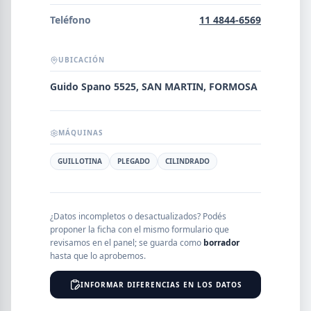
Error al cargar empresas.
Teléfono
11 4844-6569
UBICACIÓN
Buscar
Guido Spano 5525, SAN MARTIN, FORMOSA
MÁQUINAS
NOMBRE
GUILLOTINA
PLEGADO
CILINDRADO
SEGMENTO
¿Datos incompletos o desactualizados? Podés
proponer la ficha con el mismo formulario que
revisamos en el panel; se guarda como
borrador
PROVINCIA
hasta que lo aprobemos.
INFORMAR DIFERENCIAS EN LOS DATOS