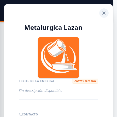
SIDER
DATO
Calculadora
Metalurgica Lazan
Guía de Empresas Metalúrgicas y Siderúrgicas
DISTRIBUIDORES
METALÚRGICAS
FABRICANTES
PERFIL DE LA EMPRESA
CORTE Y PLEGADO
Sin descripción disponible.
EMPRESAS
AGREGAR EMPRESA
0
RESULTADOS
CONTACTO