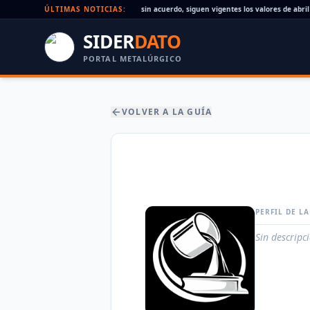
Paritaria UOM agosto 2026: sin acuerdo, siguen vigentes los valores de abril
ÚLTIMAS NOTICIAS:
SIDER
DATO
PORTAL METALÚRGICO
VOLVER A LA GUÍA
PERFIL DE L
Sin descripc