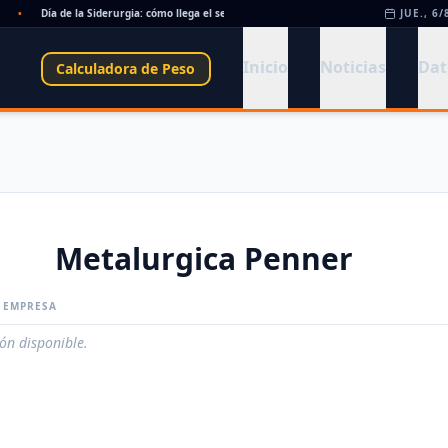
•
Día de la Siderurgia: cómo llega el sector al aniversario 78 del legado de Savio
JUE., 6/
•
Inicio
Noticias
Dat
Calculadora de Peso
Metalurgica Penner
A EMPRESA
ión disponible.