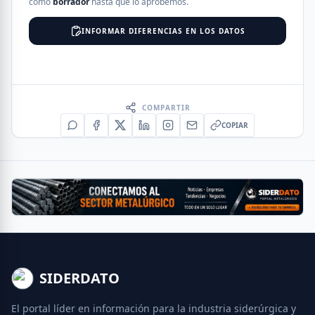
como
borrador
hasta que lo aprobemos.
INFORMAR DIFERENCIAS EN LOS DATOS
COMPARTIR
COPIAR
SIDERDATO
El portal líder en información para la industria siderúrgica y