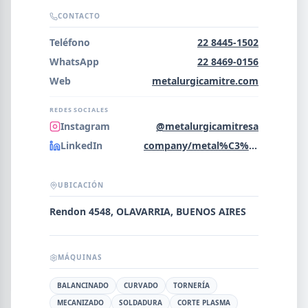
Error al cargar empresas.
CONTACTO
Teléfono
22 8445-1502
WhatsApp
22 8469-0156
Web
metalurgicamitre.com
Buscar
REDES SOCIALES
Instagram
@metalurgicamitresa
NOMBRE
LinkedIn
company/metal%C3%BArgica-mitre-s-a
SEGMENTO
UBICACIÓN
Rendon 4548, OLAVARRIA, BUENOS AIRES
PROVINCIA
MÁQUINAS
BALANCINADO
CURVADO
TORNERÍA
MECANIZADO
SOLDADURA
CORTE PLASMA