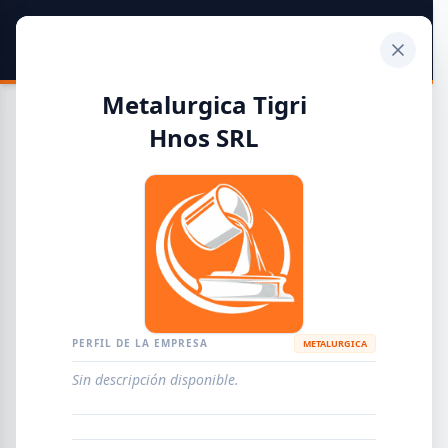
SIDER
DATO
Calculadora
Metalurgica Tigri
Hnos SRL
Guía de Empresas Metalúrgicas y Siderúrgicas
DISTRIBUIDORES
METALÚRGICAS
FABRICANTES
PERFIL DE LA EMPRESA
METALURGICA
EMPRESAS
AGREGAR EMPRESA
0
RESULTADOS
Sin descripción disponible.