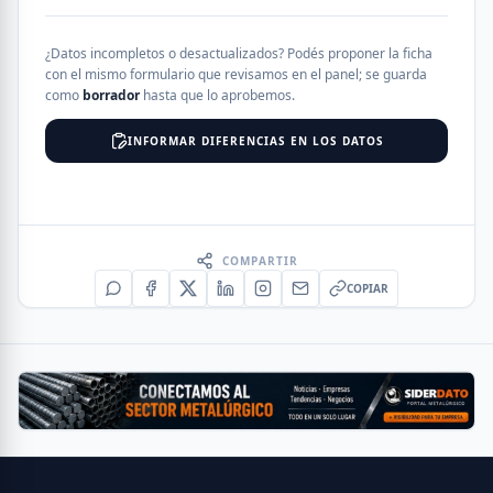
¿Datos incompletos o desactualizados? Podés proponer la ficha
con el mismo formulario que revisamos en el panel; se guarda
como
borrador
hasta que lo aprobemos.
INFORMAR DIFERENCIAS EN LOS DATOS
COMPARTIR
COPIAR