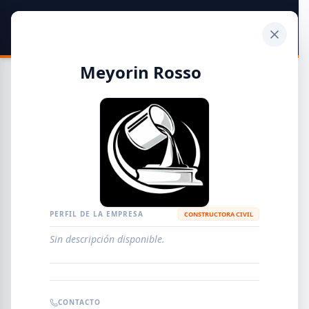
SIDER
DATO
Calculadora
Meyorin Rosso
Guía de Empresas Metalúrgicas y Siderúrgicas
DISTRIBUIDORES
METALÚRGICAS
FABRICANTES
PERFIL DE LA EMPRESA
CONSTRUCTORA CIVIL
Sin descripción disponible.
EMPRESAS
AGREGAR EMPRESA
0
RESULTADOS
CONTACTO