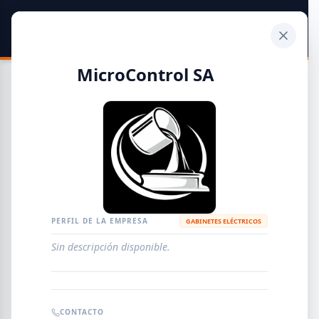
SIDER
DATO
Calculadora
MicroControl SA
Guía de Empresas Metalúrgicas y Siderúrgicas
DISTRIBUIDORES
METALÚRGICAS
FABRICANTES
PERFIL DE LA EMPRESA
GABINETES ELÉCTRICOS
Sin descripción disponible.
EMPRESAS
AGREGAR EMPRESA
0
RESULTADOS
CONTACTO