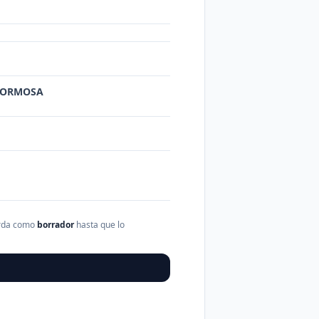
 FORMOSA
arda como
borrador
hasta que lo