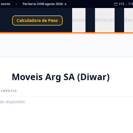
strés
•
Paritaria UOM agosto 2026: sin acuerdo, siguen vigentes los valores de abri
VIE., 7/
Inicio
Noticias
Dat
Calculadora de Peso
Moveis Arg SA (Diwar)
A EMPRESA
ión disponible.