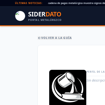
Cheques rechazados en alza: la cadena de pagos metalúrgica muestra signos de e
ÚLTIMAS NOTICIAS:
SIDER
DATO
PORTAL METALÚRGICO
VOLVER A LA GUÍA
PERFIL DE L
Sin descripc