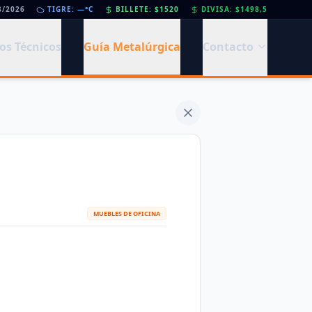
l
8/2026
•
Día de la Siderurgia: cómo llega el sector al aniversario 78 del legado de Savio
TIGRE: —°C
BILLETE: $1520
DIVISA: $1498,5
os Técnicos
Guía Metalúrgica
Contacto
MUEBLES DE OFICINA