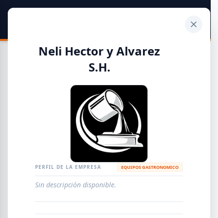
SIDER
DATO
Calculadora
Neli Hector y Alvarez
S.H.
Guía de Empresas Metalúrgicas y Siderúrgicas
DISTRIBUIDORES
METALÚRGICAS
FABRICANTES
PERFIL DE LA EMPRESA
EQUIPOS GASTRONOMICO
EMPRESAS
AGREGAR EMPRESA
0
RESULTADOS
Sin descripción disponible.