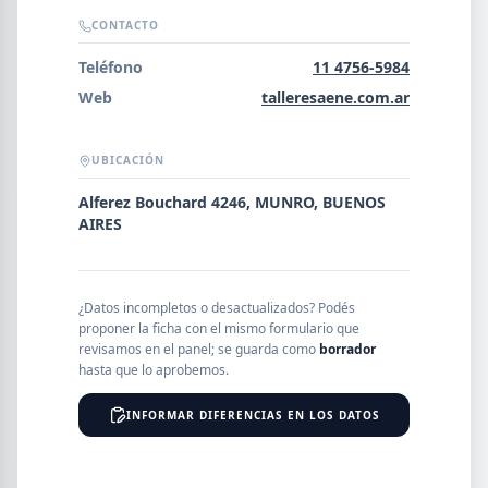
Error al cargar empresas.
CONTACTO
Teléfono
11 4756-5984
Web
talleresaene.com.ar
Buscar
UBICACIÓN
Alferez Bouchard 4246, MUNRO, BUENOS
NOMBRE
AIRES
SEGMENTO
¿Datos incompletos o desactualizados? Podés
proponer la ficha con el mismo formulario que
revisamos en el panel; se guarda como
borrador
hasta que lo aprobemos.
PROVINCIA
INFORMAR DIFERENCIAS EN LOS DATOS