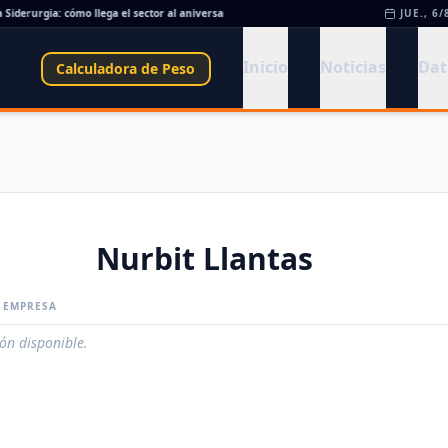
Siderurgia: cómo llega el sector al aniversario 78 del legado de Savio
•
Perfiles.com.
JUE., 6/
Inicio
Noticias
Dat
Calculadora de Peso
Nurbit Llantas
A EMPRESA
ión disponible.