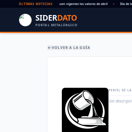
ria UOM agosto 2026: sin acuerdo, siguen vigentes los valores de abril
ÚLTIMAS NOTICIAS:
•
Día de la 
SIDER
DATO
PORTAL METALÚRGICO
VOLVER A LA GUÍA
PERFIL DE L
Sin descripc