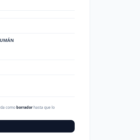
UCUMÁN
arda como
borrador
hasta que lo