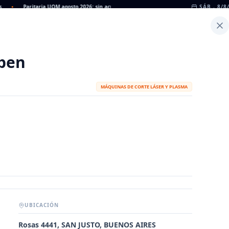
Paritaria UOM agosto 2026: sin acuerdo, siguen vigentes los valores de abril
SÁB., 8/8
•
Inicio
Noticias
Dato
Calculadora de Peso
pen
MÁQUINAS DE CORTE LÁSER Y PLASMA
UBICACIÓN
METALÚRGICAS
FABRICANTES
Rosas 4441, SAN JUSTO, BUENOS AIRES