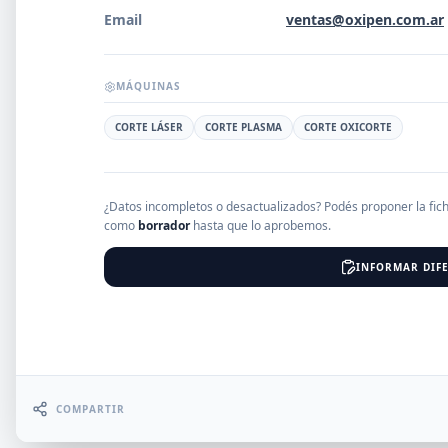
Email
ventas@oxipen.com.ar
EMPRESAS
MÁQUINAS
CORTE LÁSER
CORTE PLASMA
CORTE OXICORTE
Erro
¿Datos incompletos o desactualizados? Podés proponer la fic
como
borrador
hasta que lo aprobemos.
INFORMAR DIFE
COMPARTIR