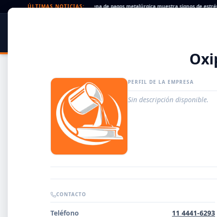
eques rechazados en alza: la cadena de pagos metalúrgica muestra signos de estrés
ÚLTIMAS NOTICIAS:
•
SIDER
DATO
PORTAL METALÚRGICO
Oxi
PERFIL DE LA EMPRESA
Sin descripción disponible.
Guía de Empresas Metalúrgicas y Siderúrgicas
CONTACTO
DISTRIBUIDORES
Teléfono
11 4441-6293