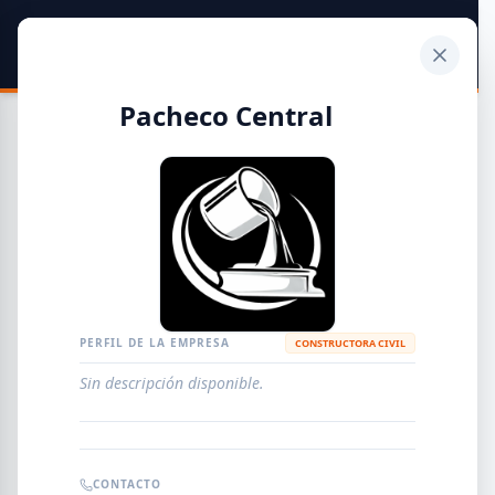
SIDER
DATO
Calculadora
Pacheco Central
Guía de Empresas Metalúrgicas y Siderúrgicas
DISTRIBUIDORES
METALÚRGICAS
FABRICANTES
PERFIL DE LA EMPRESA
CONSTRUCTORA CIVIL
Sin descripción disponible.
EMPRESAS
AGREGAR EMPRESA
0
RESULTADOS
CONTACTO