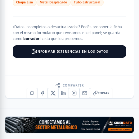
Chapa Lisa
Metal Desplegado
Tubo Estructural
¿Datos incompletos o desactualizados? Podés proponer la ficha
con el mismo formulario que revisamos en el panel; se guarda
como
borrador
hasta que lo aprobemos.
INFORMAR DIFERENCIAS EN LOS DATOS
COMPARTIR
COPIAR