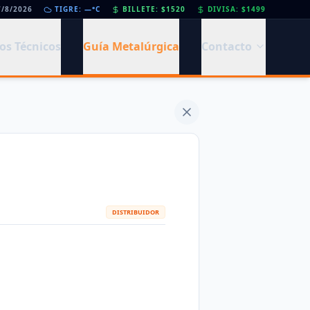
7/8/2026
•
Día de la Siderurgia: cómo llega el sector al aniversario 78 del legado de Savio
TIGRE: —°C
BILLETE: $1520
DIVISA: $1499
os Técnicos
Guía Metalúrgica
Contacto
DISTRIBUIDOR