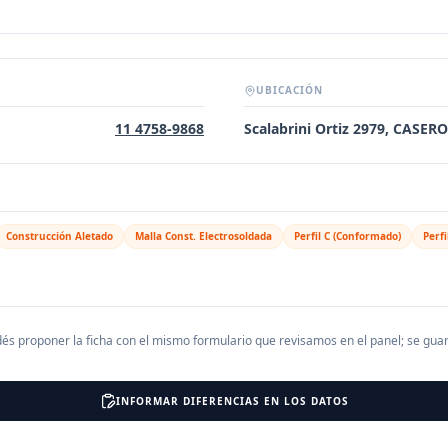
UBICACIÓN
11 4758-9868
Scalabrini Ortiz 2979, CASER
Construcción Aletado
Malla Const. Electrosoldada
Perfil C (Conformado)
Perfi
és proponer la ficha con el mismo formulario que revisamos en el panel; se gu
INFORMAR DIFERENCIAS EN LOS DATOS