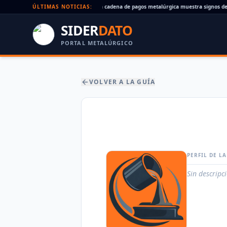
Cheques rechazados en alza: la cadena de pagos metalúrgica muestra signos de es
ÚLTIMAS NOTICIAS:
SIDER
DATO
PORTAL METALÚRGICO
VOLVER A LA GUÍA
PERFIL DE L
Sin descripc