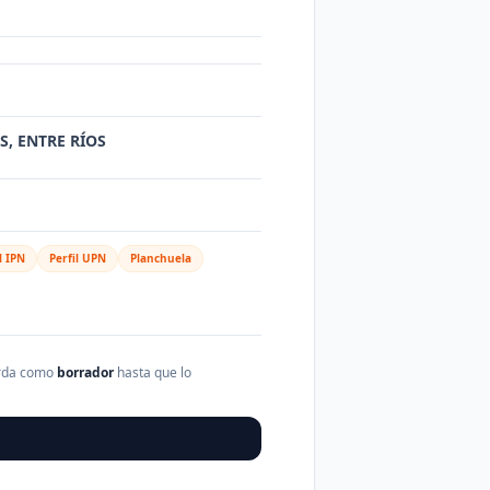
OS, ENTRE RÍOS
l IPN
Perfil UPN
Planchuela
arda como
borrador
hasta que lo