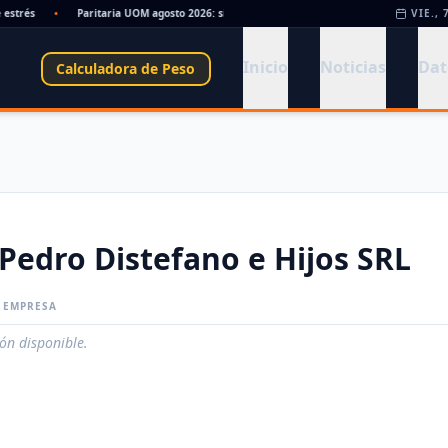
trés
•
Paritaria UOM agosto 2026: sin acuerdo, siguen vigentes los valores de abril
VIE., 
Inicio
Noticias
Dat
Calculadora de Peso
Pedro Distefano e Hijos SRL
A EMPRESA
ión disponible.