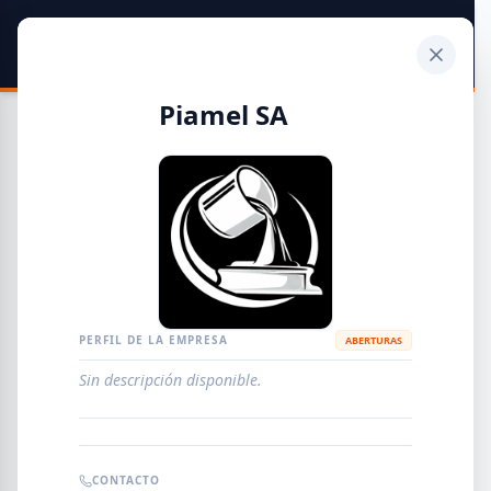
SIDER
DATO
Calculadora
Piamel SA
Guía de Empresas Metalúrgicas y Siderúrgicas
DISTRIBUIDORES
METALÚRGICAS
FABRICANTES
PERFIL DE LA EMPRESA
ABERTURAS
Sin descripción disponible.
EMPRESAS
AGREGAR EMPRESA
0
RESULTADOS
CONTACTO