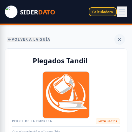
SIDER
DATO
Calculadora
VOLVER A LA GUÍA
Plegados Tandil
PERFIL DE LA EMPRESA
METALURGICA
Sin descripción disponible.