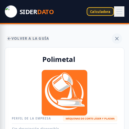
SIDER
DATO
Calculadora
VOLVER A LA GUÍA
Polimetal
PERFIL DE LA EMPRESA
MÁQUINAS DE CORTE LÁSER Y PLASMA
Sin descripción disponible.