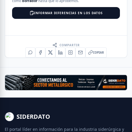
como
borrador
hasta que lo aprobemos.
INFORMAR DIFERENCIAS EN LOS DATOS
COMPARTIR
COPIAR
SIDERDATO
El portal líder en información para la industria siderúrgica y