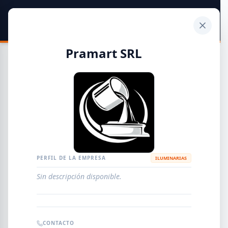
SIDER
DATO
Calculadora
Pramart SRL
Guía de Empresas Metalúrgicas y Siderúrgicas
DISTRIBUIDORES
METALÚRGICAS
FABRICANTES
PERFIL DE LA EMPRESA
ILUMINARIAS
Sin descripción disponible.
EMPRESAS
AGREGAR EMPRESA
0
RESULTADOS
CONTACTO