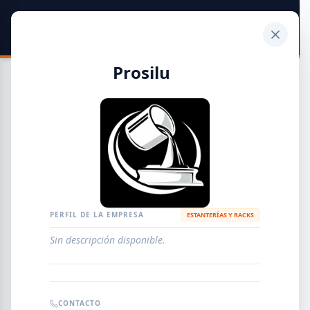
SIDER
DATO
Calculadora
Prosilu
Guía de Empresas Metalúrgicas y Siderúrgicas
DISTRIBUIDORES
METALÚRGICAS
FABRICANTES
PERFIL DE LA EMPRESA
ESTANTERÍAS Y RACKS
Sin descripción disponible.
EMPRESAS
AGREGAR EMPRESA
0
RESULTADOS
CONTACTO