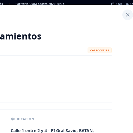
•
Paritaria UOM agosto 2026: sin acuerdo, siguen vigentes los valores de abril
SÁB., 8/8
•
Inicio
Noticias
Dato
Calculadora de Peso
amientos
CARROCERÍAS
UBICACIÓN
METALÚRGICAS
FABRICANTES
Calle 1 entre 2 y 4 - PI Gral Savio, BATAN,