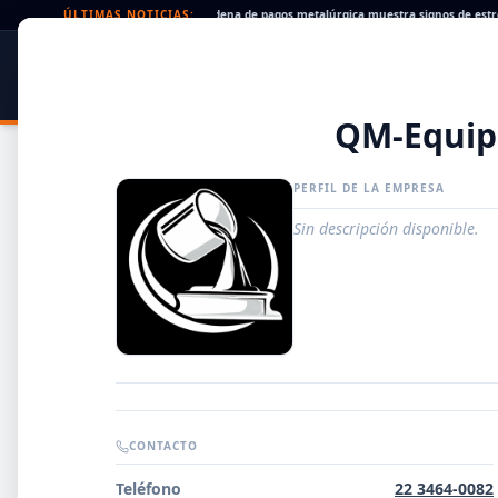
heques rechazados en alza: la cadena de pagos metalúrgica muestra signos de estrés
ÚLTIMAS NOTICIAS:
SIDER
DATO
PORTAL METALÚRGICO
QM-Equip
PERFIL DE LA EMPRESA
Sin descripción disponible.
Guía de Empresas Metalúrgicas y Siderúrgicas
CONTACTO
DISTRIBUIDORES
Teléfono
22 3464-0082