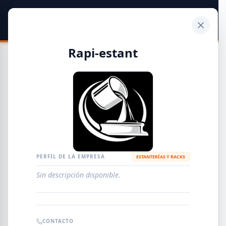
SIDER
DATO
Calculadora
Rapi-estant
Guía de Empresas Metalúrgicas y Siderúrgicas
DISTRIBUIDORES
METALÚRGICAS
FABRICANTES
PERFIL DE LA EMPRESA
ESTANTERÍAS Y RACKS
Sin descripción disponible.
EMPRESAS
AGREGAR EMPRESA
0
RESULTADOS
CONTACTO