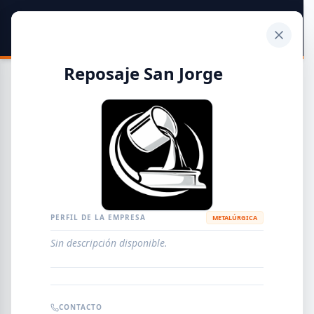
SIDER
DATO
Calculadora
Reposaje San Jorge
Guía de Empresas Metalúrgicas y Siderúrgicas
DISTRIBUIDORES
METALÚRGICAS
FABRICANTES
PERFIL DE LA EMPRESA
METALÚRGICA
Sin descripción disponible.
EMPRESAS
AGREGAR EMPRESA
0
RESULTADOS
CONTACTO