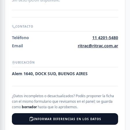
CONTACTO
Teléfono
11 4201-5480
Email
ritrac@ritrac.com.ar
UBICACIÓN
Alem 1640, DOCK SUD, BUENOS AIRES
¿Datos incompletos o desactualizados? Podés proponer la ficha
con el mismo formulario que revisamos en el panel; se guarda
como
borrador
hasta que lo aprobemos.
INFORMAR DIFERENCIAS EN LOS DATOS