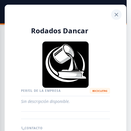
SIDER
DATO
Calculadora
Rodados Dancar
Guía de Empresas Metalúrgicas y Siderúrgicas
DISTRIBUIDORES
METALÚRGICAS
FABRICANTES
PERFIL DE LA EMPRESA
BICICLETAS
Sin descripción disponible.
EMPRESAS
AGREGAR EMPRESA
0
RESULTADOS
CONTACTO