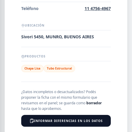
Error al cargar empresas.
Teléfono
11 4756-4967
UBICACIÓN
Buscar
Sivori 5450, MUNRO, BUENOS AIRES
PRODUCTOS
NOMBRE
Chapa Lisa
Tubo Estructural
SEGMENTO
¿Datos incompletos o desactualizados? Podés
proponer la ficha con el mismo formulario que
revisamos en el panel; se guarda como
borrador
PROVINCIA
hasta que lo aprobemos.
INFORMAR DIFERENCIAS EN LOS DATOS