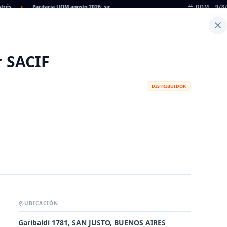
•
Paritaria UOM agosto 2026: sin acuerdo, siguen vigentes los valores de abril
DOM., 9/8
•
Inicio
Noticias
Dato
Calculadora de Peso
 SACIF
DISTRIBUIDOR
UBICACIÓN
METALÚRGICAS
FABRICANTES
Garibaldi 1781, SAN JUSTO, BUENOS AIRES