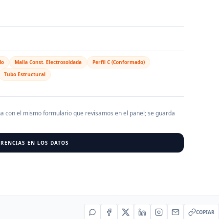
AGREGAR EMPRESA
0
RESU
do
Malla Const. Electrosoldada
Perfil C (Conformado)
r al cargar empresas.
Tubo Estructural
ha con el mismo formulario que revisamos en el panel; se guarda
RENCIAS EN LOS DATOS
COPIAR