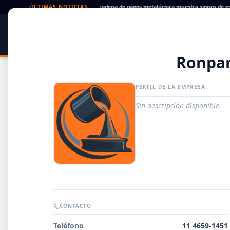
Cheques rechazados en alza: la cadena de pagos metalúrgica muestra signos de estrés
ÚLTIMAS NOTICIAS:
SIDER
DATO
PORTAL METALÚRGICO
Ronpar
PERFIL DE LA EMPRESA
Sin descripción disponible.
Guía de Empresas Metalúrgicas y Siderúrgicas
CONTACTO
DISTRIBUIDORES
Teléfono
11 4659-1451