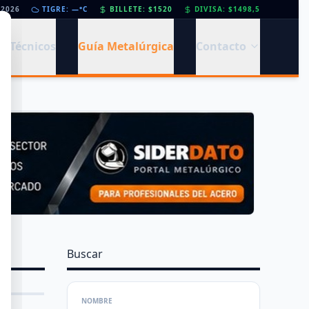
/2026
Día de la Siderurgia: cómo llega el sector al aniversario 78 del legado de Savio
TIGRE: —°C
BILLETE: $1520
DIVISA: $1498,5
•
s Técnicos
Guía Metalúrgica
Contacto
Buscar
NOMBRE