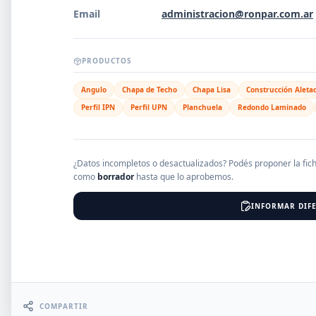
Email
administracion@ronpar.com.ar
EMPRESAS
PRODUCTOS
Angulo
Chapa de Techo
Chapa Lisa
Construcción Aleta
Erro
Perfil IPN
Perfil UPN
Planchuela
Redondo Laminado
¿Datos incompletos o desactualizados? Podés proponer la fic
como
borrador
hasta que lo aprobemos.
INFORMAR DIFE
COMPARTIR