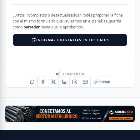
¿Datos incompletos o desactualizados? Podés proponer la ficha
con el mismo formulario que revisamos en el panel; se guarda
como
borrador
hasta que lo aprobemos.
INFORMAR DIFERENCIAS EN LOS DATOS
COMPARTIR
COPIAR