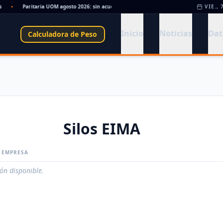
•
Paritaria UOM agosto 2026: sin acuerdo, siguen vigentes los valores de abril
VIE., 
•
Inicio
Noticias
Dat
Calculadora de Peso
Silos EIMA
A EMPRESA
ión disponible.