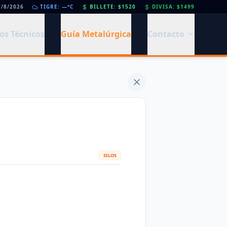
7/8/2026
Día de la Siderurgia: cómo llega el sector al aniversario 78 del legado de Savio
TIGRE: —°C
BILLETE: $1520
DIVISA: $1499
•
os Técnicos
Guía Metalúrgica
Contacto
SILOS