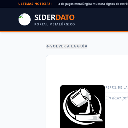
Cheques rechazados en alza: la cadena de pagos metalúrgica muestra signos de estrés
ÚLTIMAS NOTICIAS:
SIDER
DATO
PORTAL METALÚRGICO
VOLVER A LA GUÍA
PERFIL DE L
Sin descripc