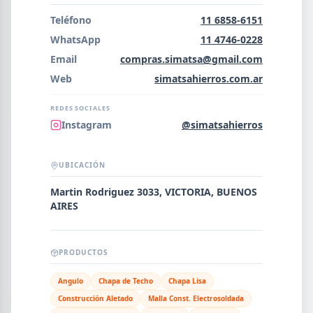
Error al cargar empresas.
Teléfono
11 6858-6151
WhatsApp
11 4746-0228
Email
compras.simatsa@gmail.com
Web
simatsahierros.com.ar
Buscar
REDES SOCIALES
Instagram
@simatsahierros
NOMBRE
UBICACIÓN
SEGMENTO
Martin Rodriguez 3033, VICTORIA, BUENOS
AIRES
PROVINCIA
PRODUCTOS
Angulo
Chapa de Techo
Chapa Lisa
Construcción Aletado
Malla Const. Electrosoldada