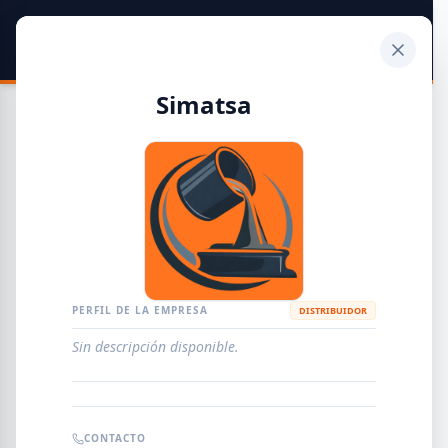
SIDER
DATO
Calculadora
Simatsa
Guía de Empresas Metalúrgicas y Siderúrgicas
DISTRIBUIDORES
METALÚRGICAS
FABRICANTES
PERFIL DE LA EMPRESA
DISTRIBUIDOR
Sin descripción disponible.
EMPRESAS
AGREGAR EMPRESA
0
RESULTADOS
CONTACTO