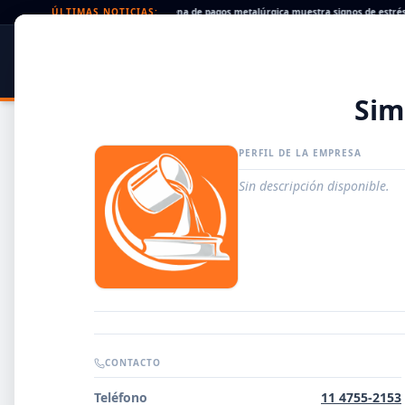
eques rechazados en alza: la cadena de pagos metalúrgica muestra signos de estrés
ÚLTIMAS NOTICIAS:
•
SIDER
DATO
PORTAL METALÚRGICO
Sim
PERFIL DE LA EMPRESA
Sin descripción disponible.
Guía de Empresas Metalúrgicas y Siderúrgicas
CONTACTO
DISTRIBUIDORES
Teléfono
11 4755-2153