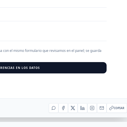
AGREGAR EMPRESA
0
RESU
r al cargar empresas.
ha con el mismo formulario que revisamos en el panel; se guarda
RENCIAS EN LOS DATOS
COPIAR