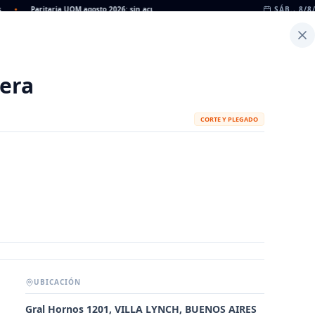
Paritaria UOM agosto 2026: sin acuerdo, siguen vigentes los valores de abril
SÁB., 8/8
•
D
Inicio
Noticias
Dato
Calculadora de Peso
era
CORTE Y PLEGADO
UBICACIÓN
METALÚRGICAS
FABRICANTES
Gral Hornos 1201, VILLA LYNCH, BUENOS AIRES