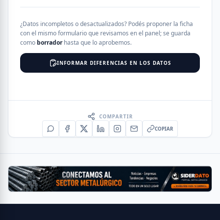
¿Datos incompletos o desactualizados? Podés proponer la ficha
con el mismo formulario que revisamos en el panel; se guarda
como
borrador
hasta que lo aprobemos.
INFORMAR DIFERENCIAS EN LOS DATOS
COMPARTIR
COPIAR