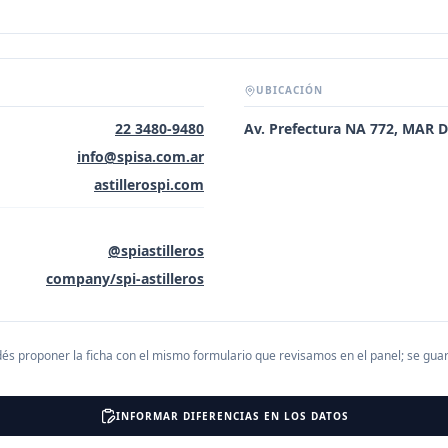
UBICACIÓN
22 3480-9480
Av. Prefectura NA 772, MAR 
info@spisa.com.ar
astillerospi.com
@spiastilleros
company/spi-astilleros
és proponer la ficha con el mismo formulario que revisamos en el panel; se gu
INFORMAR DIFERENCIAS EN LOS DATOS