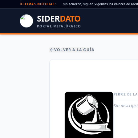
Paritaria UOM agosto 2026: sin acuerdo, siguen vigentes los valores de abril
ÚLTIMAS NOTICIAS:
SIDER
DATO
PORTAL METALÚRGICO
VOLVER A LA GUÍA
PERFIL DE L
Sin descripc