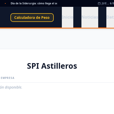
•
Día de la Siderurgia: cómo llega el sector al aniversario 78 del legado de Savio
JUE., 6/
•
Inicio
Noticias
Dat
Calculadora de Peso
SPI Astilleros
A EMPRESA
ión disponible.