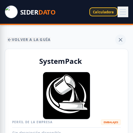
SIDER
DATO
Calculadora
VOLVER A LA GUÍA
SystemPack
PERFIL DE LA EMPRESA
EMBALAJES
Sin descripción disponible.