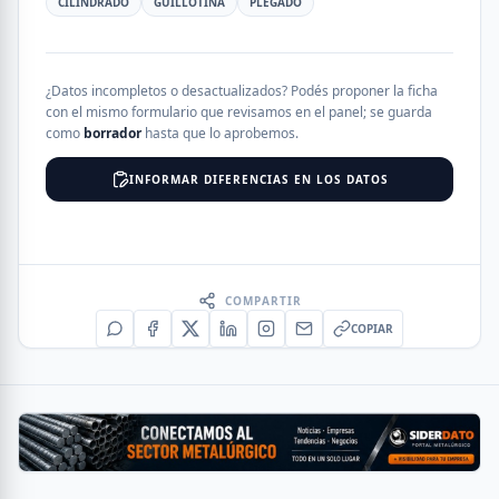
CILINDRADO
GUILLOTINA
PLEGADO
¿Datos incompletos o desactualizados? Podés proponer la ficha
con el mismo formulario que revisamos en el panel; se guarda
como
borrador
hasta que lo aprobemos.
INFORMAR DIFERENCIAS EN LOS DATOS
COMPARTIR
COPIAR