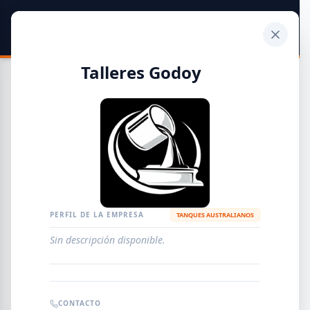
SIDER
DATO
Calculadora
Talleres Godoy
Guía de Empresas Metalúrgicas y Siderúrgicas
DISTRIBUIDORES
METALÚRGICAS
FABRICANTES
PERFIL DE LA EMPRESA
TANQUES AUSTRALIANOS
Sin descripción disponible.
EMPRESAS
AGREGAR EMPRESA
0
RESULTADOS
CONTACTO