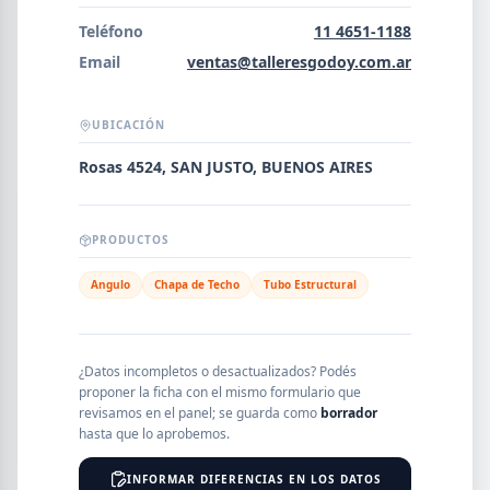
Error al cargar empresas.
Teléfono
11 4651-1188
Email
ventas@talleresgodoy.com.ar
UBICACIÓN
Buscar
Rosas 4524, SAN JUSTO, BUENOS AIRES
NOMBRE
PRODUCTOS
Angulo
Chapa de Techo
Tubo Estructural
SEGMENTO
¿Datos incompletos o desactualizados? Podés
proponer la ficha con el mismo formulario que
PROVINCIA
revisamos en el panel; se guarda como
borrador
hasta que lo aprobemos.
INFORMAR DIFERENCIAS EN LOS DATOS