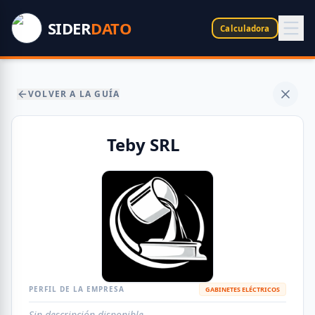
SIDER
DATO
Calculadora
VOLVER A LA GUÍA
Teby SRL
PERFIL DE LA EMPRESA
GABINETES ELÉCTRICOS
Sin descripción disponible.