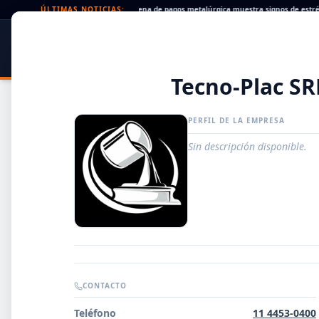
eques rechazados en alza: la cadena de pagos metalúrgica muestra signos de estrés
ÚLTIMAS NOTICIAS:
SIDER
DATO
PORTAL METALÚRGICO
Tecno-Plac SR
PERFIL DE LA EMPRESA
Sin descripción disponible.
Guía de Empresas Metalúrgicas y Siderúrgicas
CONTACTO
DISTRIBUIDORES
Teléfono
11 4453-0400