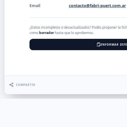
Email
contacto@fabri-puert.com.ar
EMPRESAS
¿Datos incompletos o desactualizados? Podés proponer la fic
como
borrador
hasta que lo aprobemos.
Erro
INFORMAR DIFE
COMPARTIR