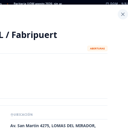
•
Paritaria UOM agosto 2026: sin acuerdo, siguen vigentes los valores de abril
DOM., 9/8
•
Inicio
Noticias
Dato
Calculadora de Peso
L / Fabripuert
ABERTURAS
UBICACIÓN
METALÚRGICAS
FABRICANTES
Av. San Martin 4275, LOMAS DEL MIRADOR,