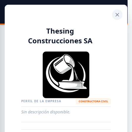
SIDER
DATO
Calculadora
Thesing
Construcciones SA
Guía de Empresas Metalúrgicas y Siderúrgicas
DISTRIBUIDORES
METALÚRGICAS
FABRICANTES
PERFIL DE LA EMPRESA
CONSTRUCTORA CIVIL
EMPRESAS
AGREGAR EMPRESA
0
RESULTADOS
Sin descripción disponible.