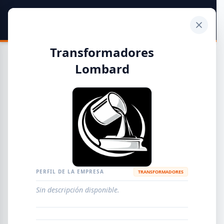
SIDER
DATO
Calculadora
Transformadores
Lombard
Guía de Empresas Metalúrgicas y Siderúrgicas
DISTRIBUIDORES
METALÚRGICAS
FABRICANTES
PERFIL DE LA EMPRESA
TRANSFORMADORES
EMPRESAS
AGREGAR EMPRESA
0
RESULTADOS
Sin descripción disponible.