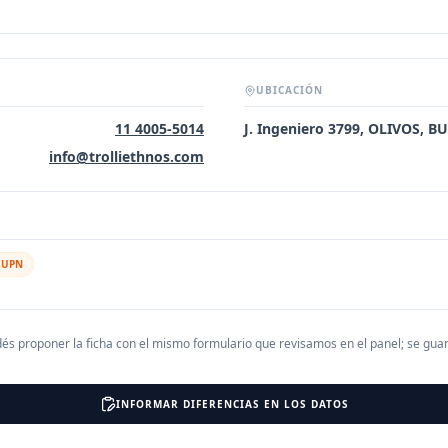
UBICACIÓN
11 4005-5014
J. Ingeniero 3799, OLIVOS, 
info@trolliethnos.com
l UPN
és proponer la ficha con el mismo formulario que revisamos en el panel; se gu
INFORMAR DIFERENCIAS EN LOS DATOS