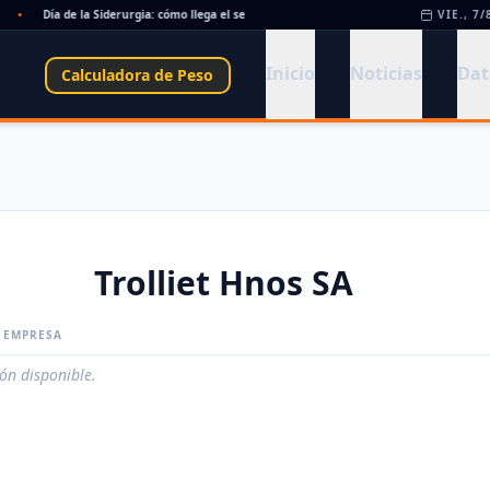
•
Día de la Siderurgia: cómo llega el sector al aniversario 78 del legado de Savio
VIE., 7/
•
Inicio
Noticias
Dat
Calculadora de Peso
Trolliet Hnos SA
A EMPRESA
ión disponible.