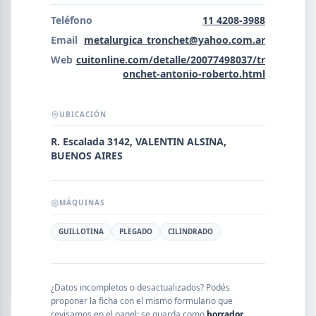
Error al cargar empresas.
Teléfono
11 4208-3988
Email
metalurgica_tronchet@yahoo.com.ar
Web
cuitonline.com/detalle/20077498037/tr
onchet-antonio-roberto.html
Buscar
UBICACIÓN
NOMBRE
R. Escalada 3142, VALENTIN ALSINA,
BUENOS AIRES
SEGMENTO
MÁQUINAS
GUILLOTINA
PLEGADO
CILINDRADO
PROVINCIA
¿Datos incompletos o desactualizados? Podés
proponer la ficha con el mismo formulario que
revisamos en el panel; se guarda como
borrador