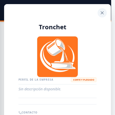
SIDER
DATO
Calculadora
Tronchet
Guía de Empresas Metalúrgicas y Siderúrgicas
DISTRIBUIDORES
METALÚRGICAS
FABRICANTES
PERFIL DE LA EMPRESA
CORTE Y PLEGADO
Sin descripción disponible.
EMPRESAS
AGREGAR EMPRESA
0
RESULTADOS
CONTACTO