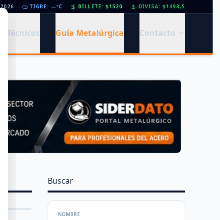
/2026
Día de la Siderurgia: cómo llega el sector al aniversario 78 del legado de Savio
TIGRE: —°C
BILLETE: $1520
DIVISA: $1498,5
•
s Técnicos
Guía Metalúrgica
Contacto
Buscar
NOMBRE