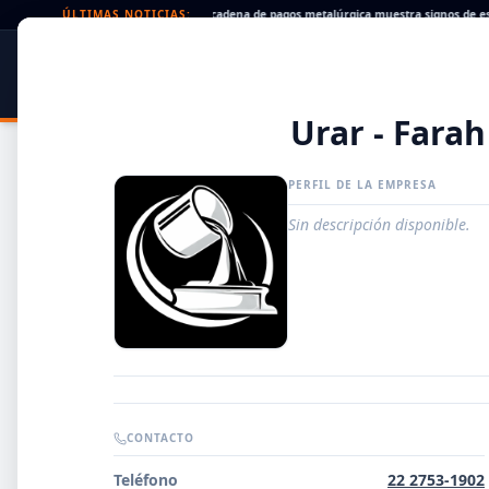
Cheques rechazados en alza: la cadena de pagos metalúrgica muestra signos de estrés
ÚLTIMAS NOTICIAS:
SIDER
DATO
PORTAL METALÚRGICO
Urar - Farah
PERFIL DE LA EMPRESA
Sin descripción disponible.
Guía de Empresas Metalúrgicas y Siderúrgicas
CONTACTO
DISTRIBUIDORES
Teléfono
22 2753-1902