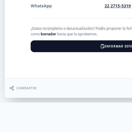
WhatsApp
22 2715-5319
EMPRESAS
¿Datos incompletos o desactualizados? Podés proponer la fic
como
borrador
hasta que lo aprobemos.
Erro
INFORMAR DIFE
COMPARTIR