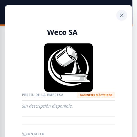
SIDER
DATO
Calculadora
Weco SA
Guía de Empresas Metalúrgicas y Siderúrgicas
DISTRIBUIDORES
METALÚRGICAS
FABRICANTES
PERFIL DE LA EMPRESA
GABINETES ELÉCTRICOS
Sin descripción disponible.
EMPRESAS
AGREGAR EMPRESA
0
RESULTADOS
CONTACTO