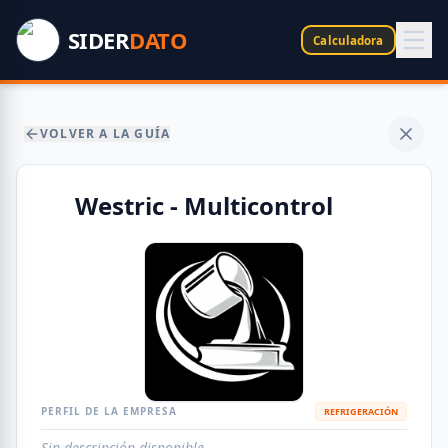
SIDER
DATO
Calculadora
VOLVER A LA GUÍA
Westric - Multicontrol
PERFIL DE LA EMPRESA
REFRIGERACIÓN
Sin descripción disponible.